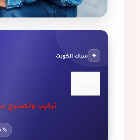
✦
سباك الكويت
Contents
تركيب وتصليح سخ
🏷️ خص