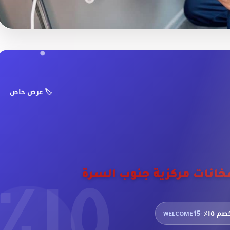
🏷️ عرض خاص
١٥٪
انات مركزية جنوب السرة
م ١٥٪ ·
WELCOME15