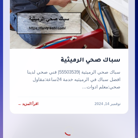
سباك صحي الرميثية
سباك صحي الرميثية |55503539| فني صحي لدينا
افضل سباك في الرميثيه خدمة 24ساعة:مقاول
صحي:معلم ادوات…
نوفمبر 14, 2024
اقرأ المزيد →