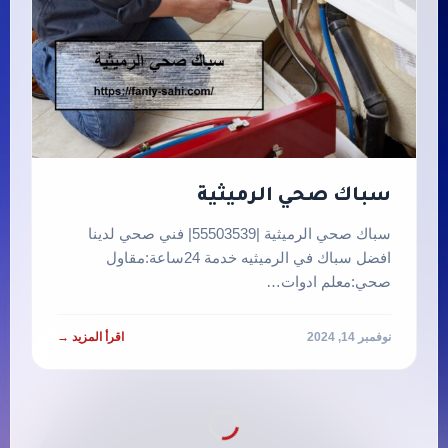
سباك صحي الرميثية
سباك صحي الرميثية |55503539| فني صحي لدينا
افضل سباك في الرميثيه خدمة 24ساعة:مقاول
صحي:معلم ادوات…
نوفمبر 14, 2024
اقرأ المزيد →