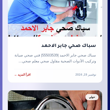
سباك صحي جابر الاحمد
سباك صحي جابر الاحمد |55503539| فني صحي صيانة
وتركيب الأدوات الصحية مقاول صحي معلم صحي…
نوفمبر 19, 2024
اقرأ المزيد →
حولي