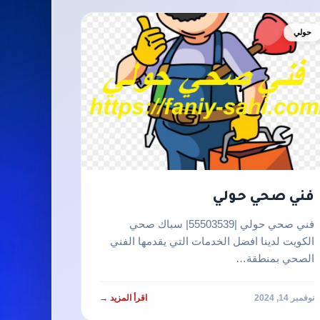
حولي
فني صحي حولي
فني صحي حولي |55503539| سباك صحي
الكويت لدينا افضل الخدمات التي يقدمها الفني
الصحي بمنطقة…
نوفمبر 14, 2024
اقرأ المزيد →